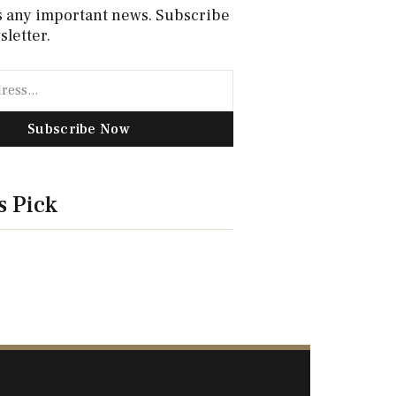
s any important news. Subscribe
sletter.
Subscribe Now
s Pick