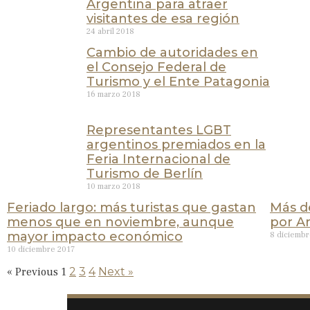
Argentina para atraer
visitantes de esa región
24 abril 2018
Cambio de autoridades en
el Consejo Federal de
Turismo y el Ente Patagonia
16 marzo 2018
Representantes LGBT
argentinos premiados en la
Feria Internacional de
Turismo de Berlín
10 marzo 2018
Feriado largo: más turistas que gastan
Más d
menos que en noviembre, aunque
por A
mayor impacto económico
8 diciembr
10 diciembre 2017
« Previous
1
2
3
4
Next »