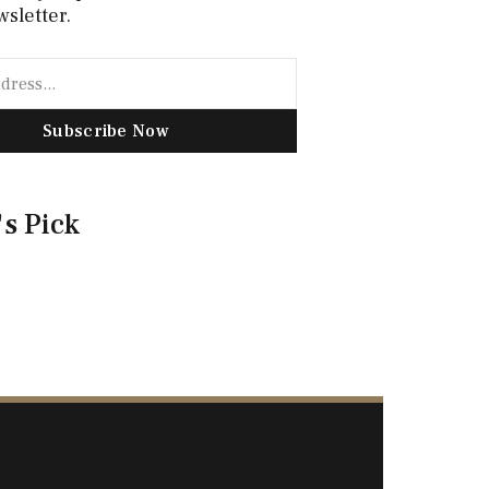
wsletter.
Subscribe Now
's Pick