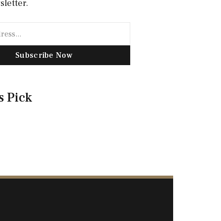
sletter.
Subscribe Now
s Pick