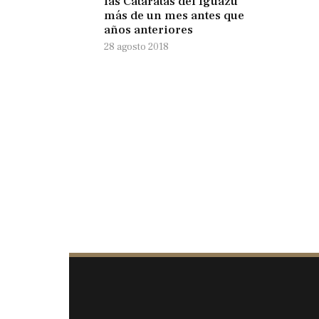
las Cataratas del Iguazú
más de un mes antes que
años anteriores
28 agosto 2018