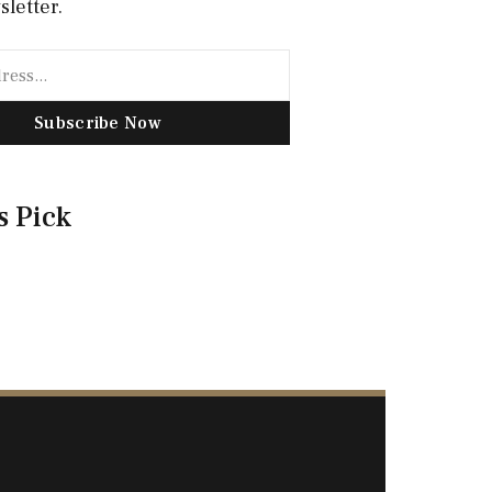
sletter.
Subscribe Now
s Pick