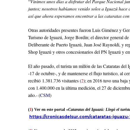
“
Vinimos unos días a disfrutar del Parque Nacional junt
juntos; nosotros habíamos venido solos a Iguazú hace c
así que ahora esperamos encontrar a las cataratas co
Otras autoridades presentes fueron Luis Giménez y Gera
Turismo de Iguazú, Jorge Bordín; el director general d
Deliberante de Puerto Iguazú, Juan José Raynoldi, y re
Shop Iguazú y otros concesionarios del PN Iguazú y emp
El año pasado, el turista un millón de las Cataratas del 
-17 de octubre-, y de mantenerse el flujo turístico, al c
recibió 1.381.736 visitantes (
2
); en 2016 tuvo una baja 
con 1.400.000 en la última medición, el 27 de diciembre,
año.- (
CSM
)
(
1
) Ver en este portal «
Cataratas del Iguazú: Llegó el turi
https://cronicasdelsur.com/cataratas-iguazu-