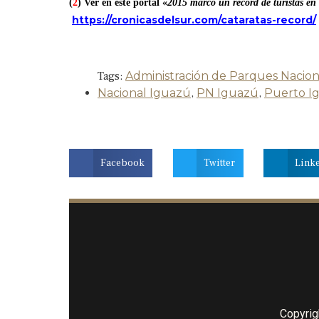
(
2
) Ver en este portal «
2015 marcó un récord de turistas en 
https://cronicasdelsur.com/cataratas-record/
Tags:
Administración de Parques Nacion
Nacional Iguazú
,
PN Iguazú
,
Puerto I
Facebook
Twitter
Link
Copyrig