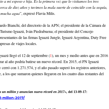
o a mi esposo e hija. Es la primera vez que lo visitamos los tres
erca de diez años y tuvimos la mala suerte de coincidir con la sequía,
n mucha agua
”, expresó Flavia Milis.
rdo Bianchi, del directorio de la APN; el presidente de la Cámara de
e Turismo Iguazú, Iván Piedrabuena; el presidente del Concejo
presentantes de las firmas Iguazú Jungle, Iguazú Argentina, Duty Free
resas de viajes locales.
Iguazú llegó el 12 de septiembre (
1
), un mes y medio antes que en 2016
errar al año podría batirse un nuevo récord. En 2015, el PN Iguazú
y cerró con 1.271.574, y el año pasado superó los registros anteriores,
 a los que sumaron quienes llegaron en los cuatro días restantes del
sta un millón y anuncian nuevo récord en 2017
«, del 13-09-17:
1-millon-2017/