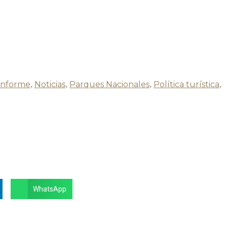
Informe
,
Noticias
,
Parques Nacionales
,
Política turística
,
WhatsApp