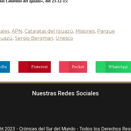
las Cataratas del Iguazú
«, del 23-12-15:
ales
,
APN
,
Cataratas del Iguazú
,
Misiones
,
Parque
guazú
,
Sergio Bergman
,
Unesco
edIn
Pinterest
Pocket
WhatsApp
Nuestras Redes Sociales
ht 2023 - Crónicas del Sur del Mundo - Todos los Derechos Re