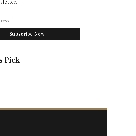
sletter.
Subscribe Now
s Pick