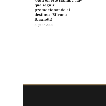
«Aún en este standby, hay
que seguir
promocionando el
destino» (Silvana
Biagiotti)
27 julio 2020