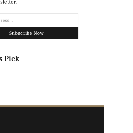
sletter.
Subscribe Now
s Pick