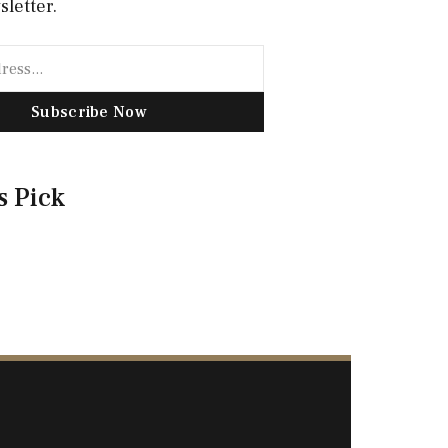
sletter.
Subscribe Now
s Pick