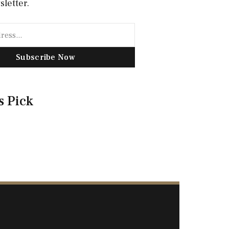
sletter.
Subscribe Now
s Pick