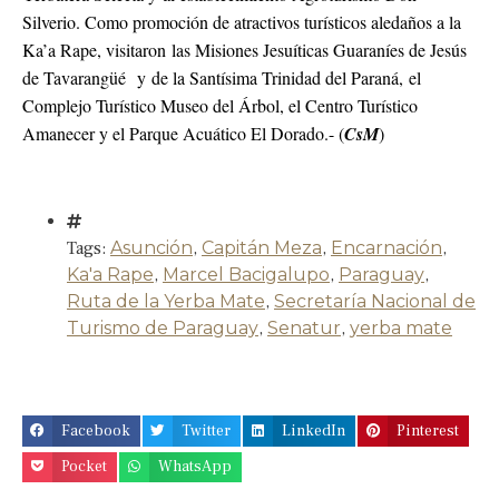
Silverio. Como promoción de atractivos turísticos aledaños a la
Ka’a Rape, visitaron las Misiones Jesuíticas Guaraníes de Jesús
de Tavarangüé y de la Santísima Trinidad del Paraná, el
Complejo Turístico Museo del Árbol, el Centro Turístico
Amanecer y el Parque Acuático El Dorado.- (
CsM
)
Tags:
Asunción
,
Capitán Meza
,
Encarnación
,
Ka'a Rape
,
Marcel Bacigalupo
,
Paraguay
,
Ruta de la Yerba Mate
,
Secretaría Nacional de
Turismo de Paraguay
,
Senatur
,
yerba mate
Facebook
Twitter
LinkedIn
Pinterest
Pocket
WhatsApp