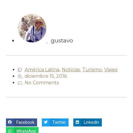
gustavo
América Latina
,
Noticias
,
Turismo
,
Viajes
diciembre 15, 2016
No Comments
Facebook
Twitter
LinkedIn
WhatsApp