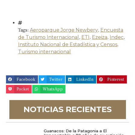
Tags:
Aeroparque Jorge Newbery
,
Encuesta
de Turismo Internacional
,
ETI
,
Ezeiza
,
Indec
,
Instituto Nacional de Estadística y Censos
,
Turismo internacional
Facebook
Twitter
LinkedIn
Pinterest
Pocket
WhatsApp
NOTICIAS RECIENTES
Guanacos: De la Patagonia a El