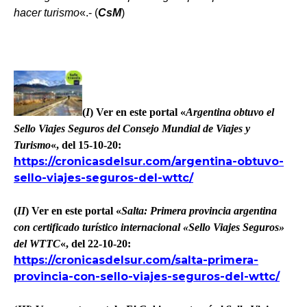
hacer turismo
«.- (
CsM
)
*
(
I
) Ver en este portal «
Argentina obtuvo el
Sello Viajes Seguros del Consejo Mundial de Viajes y
Turismo
«, del 15-10-20:
https://cronicasdelsur.com/argentina-obtuvo-
sello-viajes-seguros-del-wttc/
(
II
) Ver en este portal «
Salta: Primera provincia argentina
con certificado turístico internacional «Sello Viajes Seguros»
del WTTC
«, del 22-10-20:
https://cronicasdelsur.com/salta-primera-
provincia-con-sello-viajes-seguros-del-wttc/