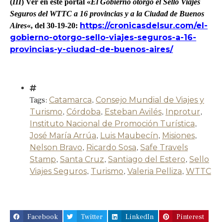
(
III
) Ver en este portal «
El Gobierno otorgó el Sello Viajes
Seguros del WTTC a 16 provincias y a la Ciudad de Buenos
https://cronicasdelsur.com/el-
Aires
«, del 30-19-20:
gobierno-otorgo-sello-viajes-seguros-a-16-
provincias-y-ciudad-de-buenos-aires/
Tags:
Catamarca
,
Consejo Mundial de Viajes y
Turismo
,
Córdoba
,
Esteban Avilés
,
Inprotur
,
Instituto Nacional de Promoción Turística
,
José María Arrúa
,
Luis Maubecín
,
Misiones
,
Nelson Bravo
,
Ricardo Sosa
,
Safe Travels
Stamp
,
Santa Cruz
,
Santiago del Estero
,
Sello
Viajes Seguros
,
Turismo
,
Valeria Pelliza
,
WTTC
Facebook
Twitter
LinkedIn
Pinterest