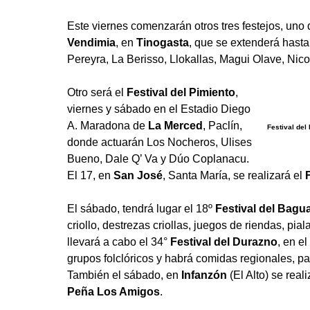
Este viernes comenzarán otros tres festejos, uno 
Vendimia
, en
Tinogasta
, que se extenderá hasta
Pereyra, La Berisso, Llokallas, Magui Olave, Nico
Otro será el
Festival del Pimiento
,
viernes y sábado en el Estadio Diego
A. Maradona de
La Merced
, Paclín,
Festival del
donde actuarán Los Nocheros, Ulises
Bueno, Dale Q’ Va y Dúo Coplanacu.
El 17, en
San José
, Santa María, se realizará el
El sábado, tendrá lugar el 18º
Festival del Bagua
criollo, destrezas criollas, juegos de riendas, pi
llevará a cabo el 34°
Festival del Durazno
, en e
grupos folclóricos y habrá comidas regionales, pat
También el sábado, en
Infanzón
(El Alto) se real
Peña Los Amigos
.