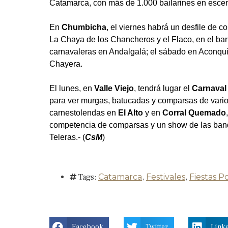
Catamarca, con más de 1.000 bailarines en esce
En
Chumbicha
, el viernes habrá un desfile de 
La Chaya de los Chancheros y el Flaco, en el barr
carnavaleras en Andalgalá; el sábado en Aconquij
Chayera.
El lunes, en
Valle Viejo
, tendrá lugar el
Carnaval 
para ver murgas, batucadas y comparsas de varios
carnestolendas en
El Alto
y en
Corral Quemado
competencia de comparsas y un show de las banda
Teleras.- (
CsM
)
Tags:
Catamarca
,
Festivales
,
Fiestas P
Facebook
Twitter
Link