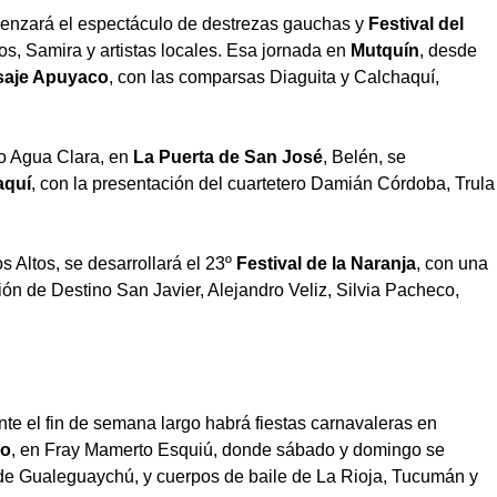
enzará el espectáculo de destrezas gauchas y
Festival del
s, Samira y artistas locales. Esa jornada en
Mutquín
, desde
aisaje Apuyaco
, con las comparsas Diaguita y Calchaquí,
co Agua Clara, en
La Puerta de San José
, Belén, se
aquí
, con la presentación del cuartetero Damián Córdoba, Trula
os Altos, se desarrollará el 23º
Festival de la Naranja
, con una
ón de Destino San Javier, Alejandro Veliz, Silvia Pacheco,
nte el fin de semana largo habrá fiestas carnavaleras en
co
, en Fray Mamerto Esquiú, donde sábado y domingo se
 de Gualeguaychú, y cuerpos de baile de La Rioja, Tucumán y