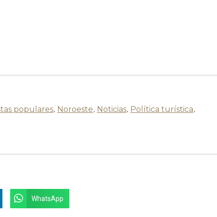
stas populares
,
Noroeste
,
Noticias
,
Política turística
,
WhatsApp