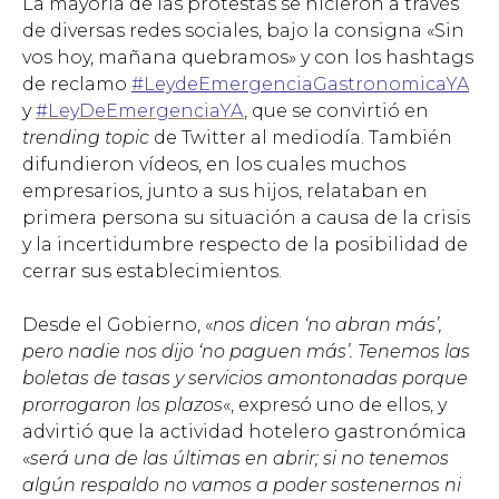
La mayoría de las protestas se hicieron a través
de diversas redes sociales, bajo la consigna «Sin
vos hoy, mañana quebramos» y con los hashtags
de reclamo
#LeydeEmergenciaGastronomicaYA
y
#LeyDeEmergenciaYA
, que se convirtió en
trending topic
de Twitter al mediodía. También
difundieron vídeos, en los cuales muchos
empresarios, junto a sus hijos, relataban en
primera persona su situación a causa de la crisis
y la incertidumbre respecto de la posibilidad de
cerrar sus establecimientos.
Desde el Gobierno, «
nos dicen ‘no abran más’,
pero nadie nos dijo ‘no paguen más’. Tenemos las
boletas de tasas y servicios amontonadas porque
prorrogaron los plazos
«, expresó uno de ellos, y
advirtió que la actividad hotelero gastronómica
«
será una de las últimas en abrir; si no tenemos
algún respaldo no vamos a poder sostenernos ni