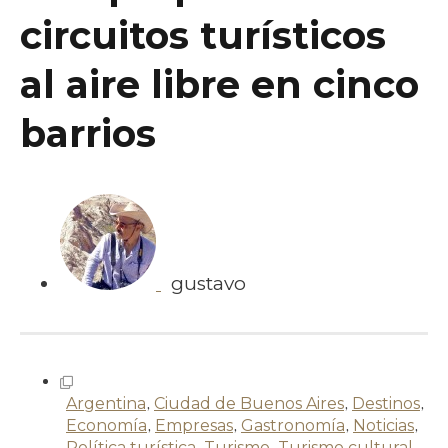
circuitos turísticos
al aire libre en cinco
barrios
gustavo
Argentina
,
Ciudad de Buenos Aires
,
Destinos
,
Economía
,
Empresas
,
Gastronomía
,
Noticias
,
Política turística
,
Turismo
,
Turismo cultural
,