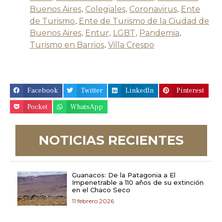
Buenos Aires
,
Colegiales
,
Coronavirus
,
Ente
de Turismo
,
Ente de Turismo de la Ciudad de
Buenos Aires
,
Entur
,
LGBT
,
Pandemia
,
Turismo en Barrios
,
Villa Crespo
Facebook
Twitter
LinkedIn
Pinterest
Pocket
WhatsApp
NOTICIAS RECIENTES
Guanacos: De la Patagonia a El
Impenetrable a 110 años de su extinción
en el Chaco Seco
11 febrero 2026