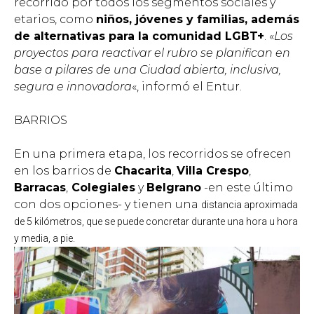
recorrido por todos los segmentos sociales y
etarios, como
niños, jóvenes y familias, además
de alternativas para la comunidad LGBT+
. «
Los
proyectos para reactivar el rubro se planifican en
base a pilares de una Ciudad abierta, inclusiva,
segura e innovadora
«, informó el Entur.
BARRIOS
En una primera etapa, los recorridos se ofrecen
en los barrios de
Chacarita
,
Villa Crespo
,
Barracas
,
Colegiales
y
Belgrano
-en este último
con dos opciones- y tienen una
distancia aproximada
de 5 kilómetros, que se puede concretar durante una hora u hora
y media, a pie.