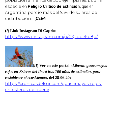
población a menos de 300 ejemplares. Es una
especie e
n
Peligro Crítico de Extinción,
que en
Argentina perdió más del 95% de su área de
distribución.- (
CsM
)
(
I
) Link Instagram Di Caprio:
https://www.instagram.com/p/CKjiobeFb8p/
(
II
) Ver en este portal «
Liberan guacamayos
rojos en Esteros del Iberá tras 100 años de extinción, para
restablecer el ecosistema
«, del 28-06-20:
https://cronicasdelsur.com/guacamayos-rojos-
en-esteros-del-ibera/