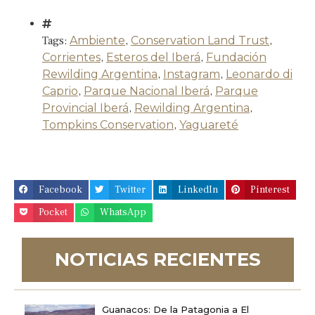
Tags:
Ambiente
,
Conservation Land Trust
,
Corrientes
,
Esteros del Iberá
,
Fundación
Rewilding Argentina
,
Instagram
,
Leonardo di
Caprio
,
Parque Nacional Iberá
,
Parque
Provincial Iberá
,
Rewilding Argentina
,
Tompkins Conservation
,
Yaguareté
Facebook
Twitter
LinkedIn
Pinterest
Pocket
WhatsApp
NOTICIAS RECIENTES
Guanacos: De la Patagonia a El