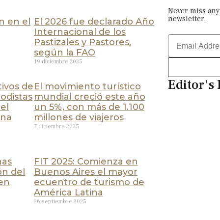
Never miss any
newsletter.
n en el
El 2026 fue declarado Año
Internacional de los
Pastizales y Pastores,
según la FAO
19 diciembre 2025
Editor's 
ivos de
El movimiento turístico
odistas
mundial creció este año
el
un 5%, con más de 1.100
ina
millones de viajeros
7 diciembre 2025
nas
FIT 2025: Comienza en
ón del
Buenos Aires el mayor
en
ecuentro de turismo de
América Latina
26 septiembre 2025