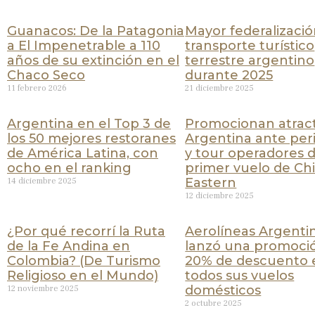
Guanacos: De la Patagonia
Mayor federalizació
a El Impenetrable a 110
transporte turístico
años de su extinción en el
terrestre argentino
Chaco Seco
durante 2025
11 febrero 2026
21 diciembre 2025
Argentina en el Top 3 de
Promocionan atract
los 50 mejores restoranes
Argentina ante peri
de América Latina, con
y tour operadores d
ocho en el ranking
primer vuelo de Ch
Eastern
14 diciembre 2025
12 diciembre 2025
¿Por qué recorrí la Ruta
Aerolíneas Argenti
de la Fe Andina en
lanzó una promoci
Colombia? (De Turismo
20% de descuento 
Religioso en el Mundo)
todos sus vuelos
domésticos
12 noviembre 2025
2 octubre 2025