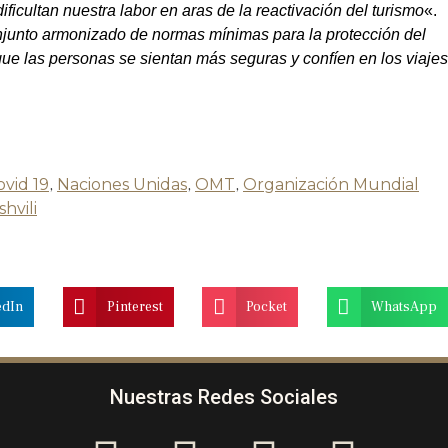
ificultan nuestra labor en aras de la reactivación del turismo
«.
njunto armonizado de normas mínimas para la protección del
ue las personas se sientan más seguras y confíen en los viajes
ovid 19
,
Naciones Unidas
,
OMT
,
Organización Mundial
hvili
edIn
Pinterest
Pocket
WhatsApp
Nuestras Redes Sociales