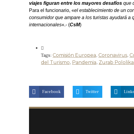
viajes figuran entre los mayores desafíos
que d
Para el funcionario, «
el establecimiento de un co
consumidor que ampare a los turistas ayudará a q
internacionales
«.- (
CsM
)
Tags:
Comisión Europea
,
Coronavirus
,
C
del Turismo
,
Pandemia
,
Zurab Pololikas
Facebook
Twitter
Link