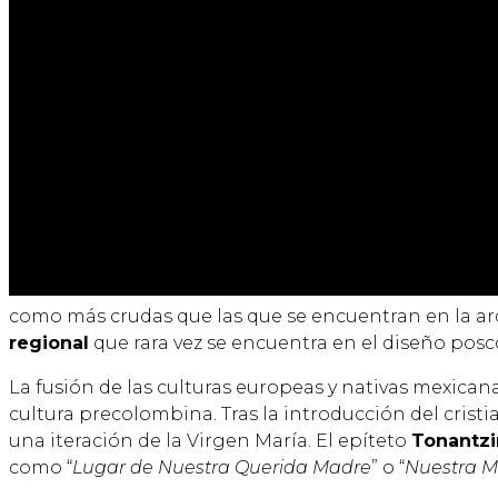
como más crudas que las que se encuentran en la arqu
regional
que rara vez se encuentra en el diseño posc
La fusión de las culturas europeas y nativas mexicana
cultura precolombina. Tras la introducción del crist
una iteración de la Virgen María. El epíteto
Tonantzi
como “
Lugar de Nuestra Querida Madre
” o “
Nuestra 