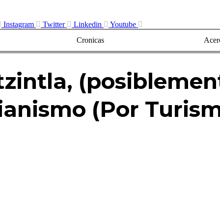
Instagram
Twitter
Linkedin
Youtube
Cronicas
Acerc
intla, (posiblement
tianismo (Por Turism