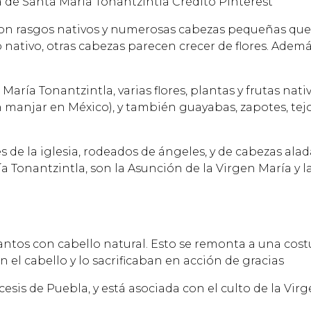
ia de Santa María Tonantzintla Crédito Pinterest
con rasgos nativos y numerosas cabezas pequeñas que 
 nativo, otras cabezas parecen crecer de flores. Adem
María Tonantzintla, varias flores, plantas y frutas nat
 manjar en México), y también guayabas, zapotes, tejo
 de la iglesia, rodeados de ángeles, y de cabezas alad
ía Tonantzintla, son la Asunción de la Virgen María y 
santos con cabello natural. Esto se remonta a una cos
 el cabello y lo sacrificaban en acción de gracias
sis de Puebla, y está asociada con el culto de la Vir