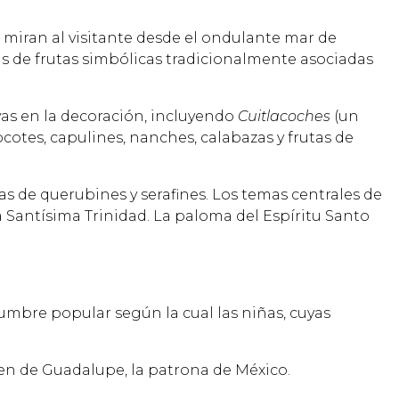
miran al visitante desde el ondulante mar de
ás de frutas simbólicas tradicionalmente asociadas
ivas en la decoración, incluyendo
Cuitlacoches
(un
cotes, capulines, nanches, calabazas y frutas de
as de querubines y serafines. Los temas centrales de
la Santísima Trinidad. La paloma del Espíritu Santo
tumbre popular según la cual las niñas, cuyas
gen de Guadalupe, la patrona de México.