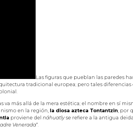
Las figuras que pueblan las paredes ha
itectura tradicional europea; pero tales diferencias e
olonial.
s va más allá de la mera estética; el nombre en sí mis
ianismo en la región,
la diosa azteca Tontantzin
, por 
ntla
proviene del
náhuatly
se refiere a la antigua dei
Madre Venerada
“
.