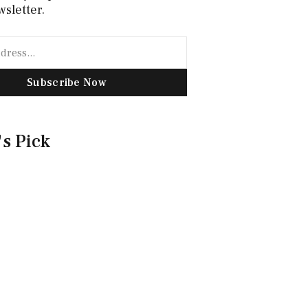
wsletter.
Subscribe Now
's Pick