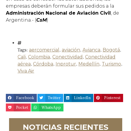
empresas deberán formular sus pedidos a la
Administración Nacional de Aviación Civil
, de
Argentina.- (
CsM
)
Tags:
aercomercial
,
aviación
,
Avianca
,
Bogotá
,
Cali
,
Colombia
,
Conectividad
,
Conectividad
aérea
,
Córdoba
,
Inprotur
,
Medellín
,
Turismo
,
Viva Air
Facebook
Twitter
LinkedIn
Pinterest
Pocket
WhatsApp
NOTICIAS RECIENTES