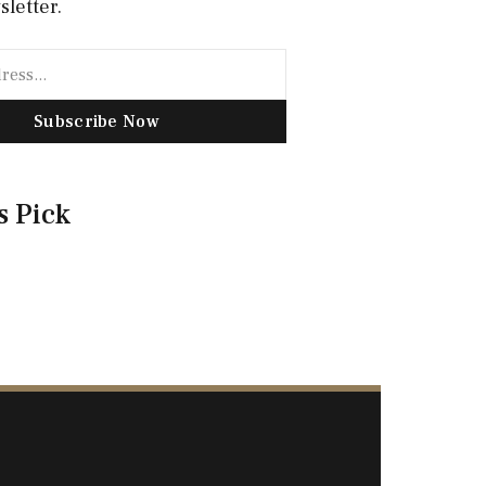
sletter.
Subscribe Now
s Pick