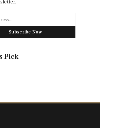
sletter.
Subscribe Now
s Pick