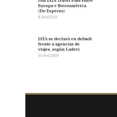
con IATA Travel Pass entre
Europa e Iberoamérica
(De Expreso)
8 abril 2021
IATA se declaró en default
frente a agencias de
viajes, según Ladevi
15 abril 2020