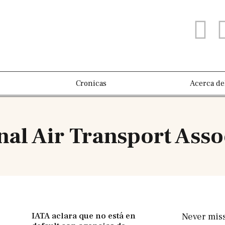
Cronicas
Acerca de
nal Air Transport Asso
IATA aclara que no está en
Never mis