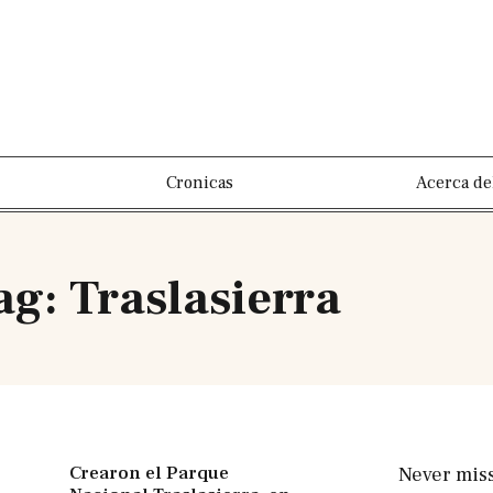
Cronicas
Acerca de
ag: Traslasierra
Crearon el Parque
Never mis