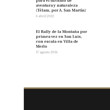
para el turismo de
aventura y naturaleza
(Télam, por A. San Martín)
6 abril 2022
El Rally de la Montaña por
primea vez en San Luis,
con escala en Villa de
Merlo
17 agosto 2016