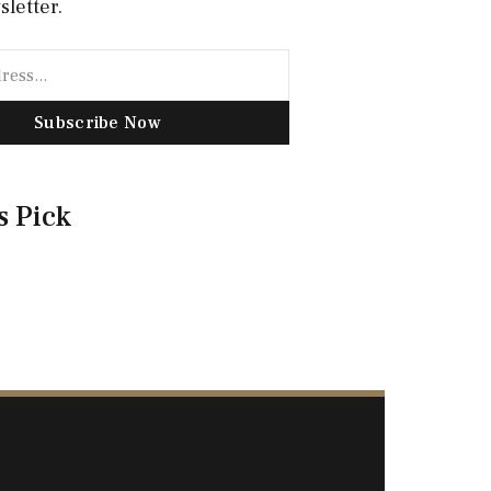
sletter.
Subscribe Now
s Pick