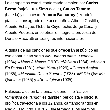
La agrupación estará conformada también por
Carlos
Berón
(bajo),
Luis Simó
(violín),
Carlos Taranto
(batería) y el maestro
Alberto Balbarrey
(teclado),
pianista consagrado que acompañó a Alberto Castillo,
Alberto Echague, Roberto Goyeneche, Jorge Casal y
Alberto Podestá, entre otros, e integró la orquesta de
Donato Racciatti en sus giras internacionales.
Algunas de las canciones que ofrecerán al público en
esa oportunidad serán «
Mi Buenos Aires Querido»
(1934),
«Mano A Mano»
(1920),
«Volver»
(1934),
«Anclao
En París»
(1931),
«Yira Yira»
(1929)
, «Cuesta Abajo»
(1935)
, «Medallita De La Suerte»
(1933)
, «El Día Que Me
Quieras»
(1935) y
«Nostalgias»
(1935).
Palacios, a quien la prensa lo denominó “
La voz
romántica del tango
”, es también periodista e inició su
prolífica trayectoria a los 12 años, cantando tangos en
Radio El Mundo. En 2021 fue ternado a los premios