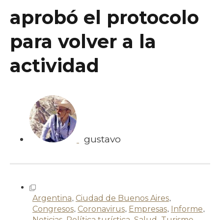
aprobó el protocolo
para volver a la
actividad
gustavo
Argentina
,
Ciudad de Buenos Aires
,
Congresos
,
Coronavirus
,
Empresas
,
Informe
,
Noticias
,
Política turística
,
Salud
,
Turismo
,