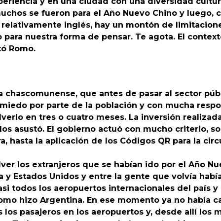
periencia y en una ciudad con una diversidad cultur
uchos se fueron para el Año Nuevo Chino y luego, 
a relativamente inglés, hay un montón de limitacione
 para nuestra forma de pensar. Te agota. El context
ntó Romo.
ra chascomunense, que antes de pasar al sector públ
 miedo por parte de la población y con mucha respo
verlo en tres o cuatro meses. La inversión realizad
 los asustó. El gobierno actuó con mucho criterio, s
, hasta la aplicación de los Códigos QR para la circ
ver los extranjeros que se habían ido por el Año N
pa y Estados Unidos y entre la gente que volvía hab
si todos los aeropuertos internacionales del país y
mo hizo Argentina. En ese momento ya no había cas
los pasajeros en los aeropuertos y, desde allí los 