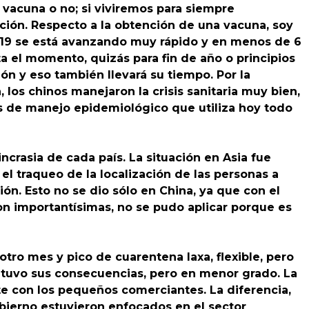
vacuna o no; si viviremos para siempre
ación. Respecto a la obtención de una vacuna, soy
D-19 se está avanzando muy rápido y en menos de 6
a el momento, quizás para fin de año o principios
n y eso también llevará su tiempo. Por la
los chinos manejaron la crisis sanitaria muy bien,
es de manejo epidemiológico que utiliza hoy todo
crasia de cada país. La situación en Asia fue
l traqueo de la localización de las personas a
ón. Esto no se dio sólo en China, ya que con el
on importantísimas, no se pudo aplicar porque es
otro mes y pico de cuarentena laxa, flexible, pero
y tuvo sus consecuencias, pero en menor grado. La
te con los pequeños comerciantes. La diferencia,
bierno estuvieron enfocados en el sector