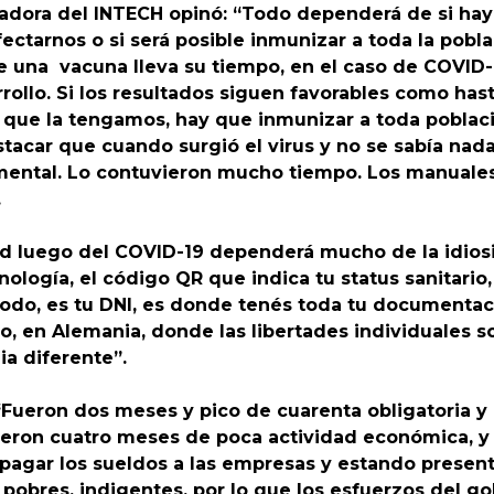
adora del INTECH opinó: “Todo dependerá de si hay 
ectarnos o si será posible inmunizar a toda la pobl
 de una vacuna lleva su tiempo, en el caso de COVI
ollo. Si los resultados siguen favorables como hast
que la tengamos, hay que inmunizar a toda població
car que cuando surgió el virus y no se sabía nada, 
rnamental. Lo contuvieron mucho tiempo. Los manual
.
d luego del COVID-19 dependerá mucho de la idiosin
gía, el código QR que indica tu status sanitario, e
todo, es tu DNI, es donde tenés toda tu documentaci
o, en Alemania, donde las libertades individuales s
ia diferente”.
 “Fueron dos meses y pico de cuarenta obligatoria y 
fueron cuatro meses de poca actividad económica, 
 pagar los sueldos a las empresas y estando presen
obres, indigentes, por lo que los esfuerzos del go