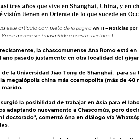
 tres años que vive en Shanghai, China, y en cha
é visión tienen en Oriente de lo que sucede en Oc
ca este artículo completo d
e la página
ANTI – Noticias por
-19 que merece ser transmitida a nuestros lectores.)
recisamente, la chascomunense Ana Romo está en co
 año pasado justamente en otra localidad del gigan
 de la Universidad Jiao Tong de Shanghai, para su t
la megalópolis china más cosmopolita (más de 40 mi
u marido.
surgió la posibilidad de trabajar en Asia para el la
amos adaptando nuevamente a Chascomús, pero decid
i doctorado”, comentó Ana en diálogo vía WhatsApp 
das.