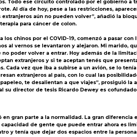
os. Todo ese circuito controlado por el gobierno a t
te. Al día de hoy, pese a las restricciones, aparece
 extranjeros aún no pueden volver”, añadió la bioqu
terapia para cáncer de colon.
 los chinos por el COVID-19, comenzó a pasar con l
os al vernos se levantaron y alejaron. Mi marido, qu
 no poder volver a entrar. Hoy además de la limitaci
ptan extranjeros y si te aceptan tenés que present
. Cada vez que iba a subirse a un avión, se lo tenía
esan extranjeros al país, con lo cual las posibilida
 papeleo, te desalientan a que viajes”, prosiguió la
l su director de tesis Ricardo Dewey es cofundado
 en gran parte a la normalidad. La gran diferencia e
 capacidad de gente que puede entrar ahora es limi
 teatro y tenía que dejar dos espacios entre la pe