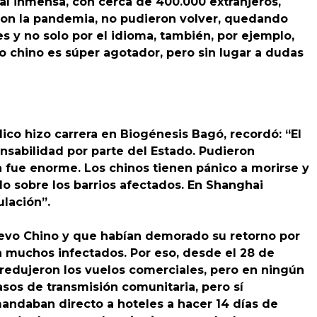
al inmensa, con cerca de 400.000 extranjeros,
con la pandemia, no pudieron volver, quedando
s y no solo por el idioma, también, por ejemplo,
o chino es súper agotador, pero sin lugar a dudas
ico hizo carrera en Biogénesis Bagó, recordó: “El
nsabilidad por parte del Estado. Pudieron
a fue enorme. Los chinos tienen pánico a morirse y
olo sobre los barrios afectados. En Shanghai
ulación”.
uevo Chino y que habían demorado su retorno por
ía muchos infectados. Por eso, desde el 28 de
 redujeron los vuelos comerciales, pero en ningún
os de transmisión comunitaria, pero sí
mandaban directo a hoteles a hacer 14 días de