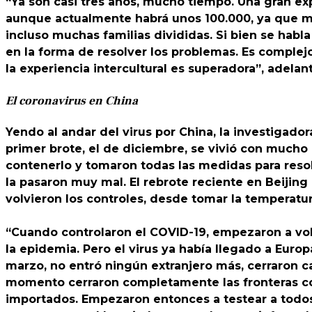
“Ya son casi tres años, mucho tiempo. Una gran ex
aunque actualmente habrá unos 100.000, ya que m
incluso muchas familias divididas. Si bien se habl
en la forma de resolver los problemas. Es complejo
la experiencia intercultural es superadora”, adela
El coronavirus en China
Yendo al andar del virus por China, la investigado
primer brote, el de diciembre, se vivió con mucho
contenerlo y tomaron todas las medidas para resol
la pasaron muy mal. El rebrote reciente en Beijing
volvieron los controles, desde tomar la temperatura
“Cuando controlaron el COVID-19, empezaron a vol
la epidemia. Pero el virus ya había llegado a Euro
marzo, no entró ningún extranjero más, cerraron ca
momento cerraron completamente las fronteras co
importados. Empezaron entonces a testear a todos 