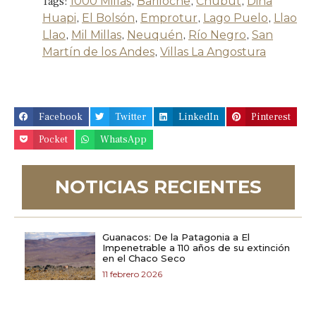
Tags:
1000 Millas
,
Bariloche
,
Chubut
,
Dina
Huapi
,
El Bolsón
,
Emprotur
,
Lago Puelo
,
Llao
Llao
,
Mil Millas
,
Neuquén
,
Río Negro
,
San
Martín de los Andes
,
Villas La Angostura
Facebook
Twitter
LinkedIn
Pinterest
Pocket
WhatsApp
NOTICIAS RECIENTES
Guanacos: De la Patagonia a El
Impenetrable a 110 años de su extinción
en el Chaco Seco
11 febrero 2026