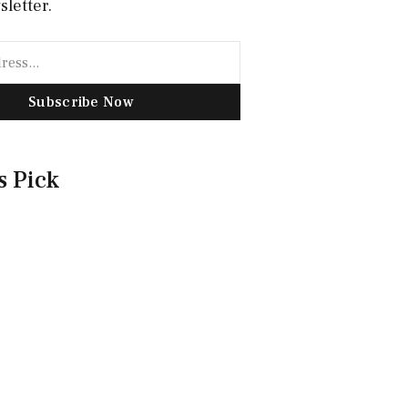
sletter.
Subscribe Now
s Pick