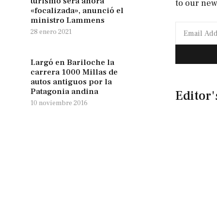
turismo será ahora
to our new
«focalizada», anunció el
ministro Lammens
28 enero 2021
Largó en Bariloche la
carrera 1000 Millas de
autos antiguos por la
Patagonia andina
Editor'
10 noviembre 2016