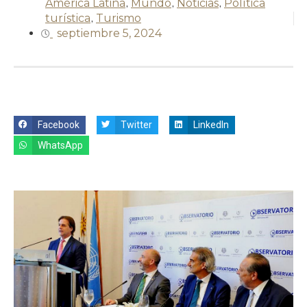
América Latina
,
Mundo
,
Noticias
,
Política
turística
,
Turismo
septiembre 5, 2024
Facebook
Twitter
LinkedIn
WhatsApp