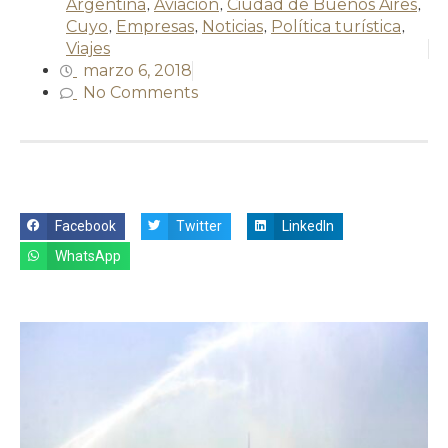
Argentina
,
Aviación
,
Ciudad de Buenos Aires
,
Cuyo
,
Empresas
,
Noticias
,
Política turística
,
Viajes
marzo 6, 2018
No Comments
Facebook
Twitter
LinkedIn
WhatsApp