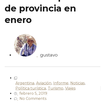
de provincia en
enero
gustavo
Argentina
,
Aviación
,
Informe
,
Noticias
,
Política turística
,
Turismo
,
Viajes
febrero 5, 2019
No Comments