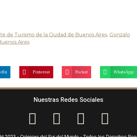
te de Turismo de la Ciudad de Buenos Aires
,
Gonzalo
Buenos Aires
edIn
Pinterest
Pocket
WhatsApp
Nuestras Redes Sociales
ht 2023 - Crónicas del Sur del Mundo - Todos los Derechos Re