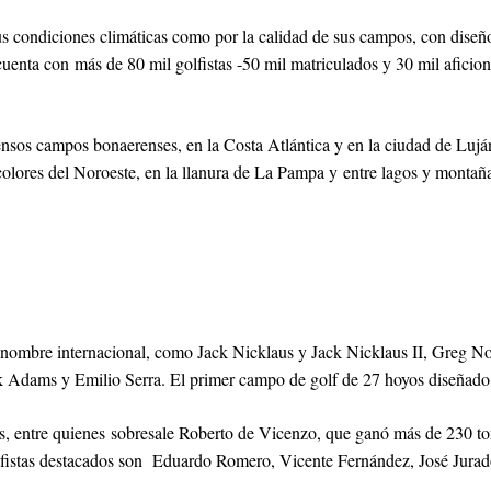
us condiciones climáticas como por la calidad de sus campos, con diseño
 cuenta con más de 80 mil golfistas -50 mil matriculados y 30 mil afici
sos campos bonaerenses, en la Costa Atlántica y en la ciudad de Luján,
lticolores del Noroeste, en la llanura de La Pampa y entre lagos y monta
renombre internacional, como Jack Nicklaus y Jack Nicklaus II, Greg
 Adams y Emilio Serra. El primer campo de golf de 27 hoyos diseñado
s, entre quienes sobresale Roberto de Vicenzo, que ganó más de 230 tor
lfistas destacados son Eduardo Romero, Vicente Fernández, José Jura