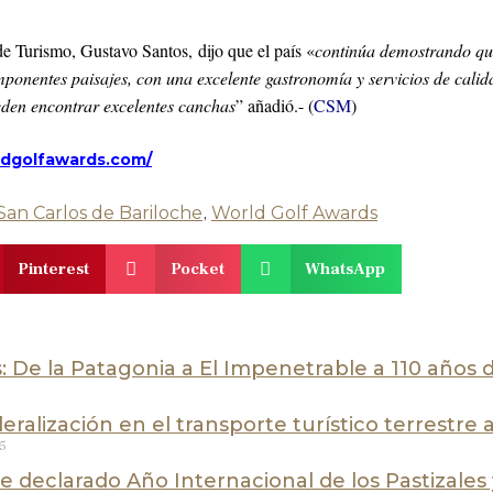
e Turismo, Gustavo Santos, dijo que el país «
continúa demostrando que 
ponentes paisajes, con una excelente gastronomía y servicios de calid
eden encontrar excelentes canchas
” añadió.- (
CSM
)
ldgolf
awards.com/
San Carlos de Bariloche
,
World Golf Awards
Pinterest
Pocket
WhatsApp
 De la Patagonia a El Impenetrable a 110 años 
eralización en el transporte turístico terrestre
25
ue declarado Año Internacional de los Pastizales