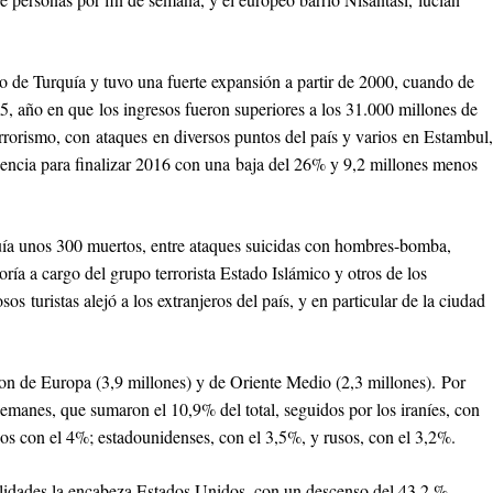
o de Turquía y tuvo una fuerte expansión a partir de 2000, cuando de
15, año en que los ingresos fueron superiores a los 31.000 millones de
errorismo, con ataques en diversos puntos del país y varios en Estambul,
tendencia para finalizar 2016 con una baja del 26% y 9,2 millones menos
quía unos 300 muertos, entre ataques suicidas con hombres-bomba,
ía a cargo del grupo terrorista Estado Islámico y otros de los
turistas alejó a los extranjeros del país, y en particular de la ciudad
aron de Europa (3,9 millones) y de Oriente Medio (2,3 millones). Por
lemanes, que sumaron el 10,9% del total, seguidos por los iraníes, con
bos con el 4%; estadounidenses, con el 3,5%, y rusos, con el 3,2%.
alidades la encabeza Estados Unidos, con un descenso del 43,2 %,