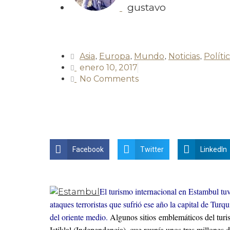
gustavo
Asia
,
Europa
,
Mundo
,
Noticias
,
Polític
enero 10, 2017
No Comments
Facebook
Twitter
LinkedIn
El turismo internacional en Estambul tu
ataques terroristas que sufrió ese año la capital de Turqu
del oriente medio.
Algunos sitios emblemáticos del turi
Istiklal (Independencia), que reunía unos tres millones 