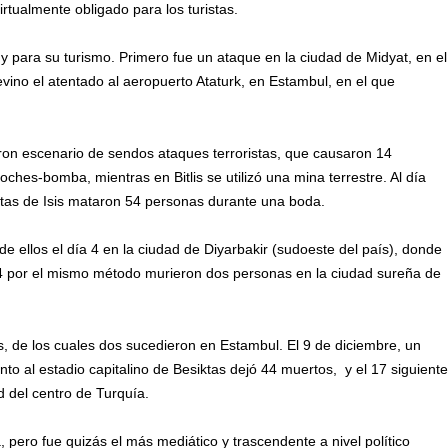
rtualmente obligado para los turistas.
y para su turismo. Primero fue un ataque en la ciudad de Midyat, en el
vino el atentado al aeropuerto Ataturk, en Estambul, en el que
eron escenario de sendos ataques terroristas, que causaron 14
ches-bomba, mientras en Bitlis se utilizó una mina terrestre. Al día
istas de Isis mataron 54 personas durante una boda.
e ellos el día 4 en la ciudad de Diyarbakir (sudoeste del país), donde
 por el mismo método murieron dos personas en la ciudad sureña de
s, de los cuales dos sucedieron en Estambul. El 9 de diciembre, un
 al estadio capitalino de Besiktas dejó 44 muertos, y el 17 siguiente
 del centro de Turquía.
a, pero fue quizás el más mediático y trascendente a nivel político