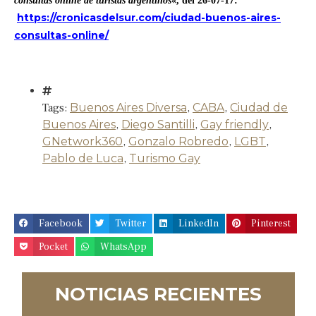
consultas online de turistas argentinos
«, del 26-07-17:
https://cronicasdelsur.com/ciudad-buenos-aires-
consultas-online/
Tags:
Buenos Aires Diversa
,
CABA
,
Ciudad de
Buenos Aires
,
Diego Santilli
,
Gay friendly
,
GNetwork360
,
Gonzalo Robredo
,
LGBT
,
Pablo de Luca
,
Turismo Gay
Facebook
Twitter
LinkedIn
Pinterest
Pocket
WhatsApp
NOTICIAS RECIENTES