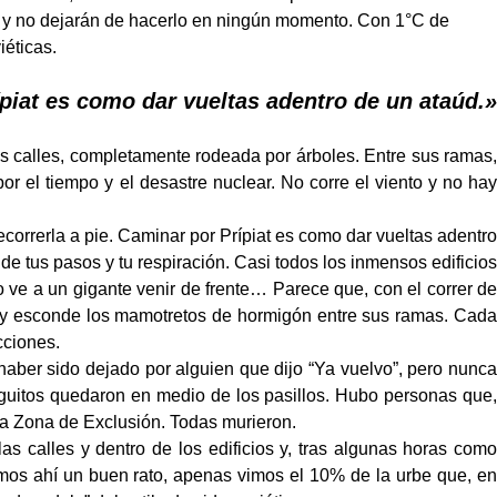
 y no dejarán de hacerlo en ningún momento. Con 1°C de
éticas.
piat es como dar vueltas adentro de un ataúd.»
 calles, completamente rodeada por árboles. Entre sus ramas,
por el tiempo y el desastre nuclear. No corre el viento y no hay
recorrerla a pie. Caminar por Prípiat es como dar vueltas adentro
de tus pasos y tu respiración. Casi todos los inmensos edificio
 ve a un gigante venir de frente… Parece que, con el correr de
, y esconde los mamotretos de hormigón entre sus ramas. Cada
cciones.
 haber sido dejado por alguien que dijo “Ya vuelvo”, pero nunca
guitos quedaron en medio de los pasillos. Hubo personas que,
 la Zona de Exclusión. Todas murieron.
as calles y dentro de los edificios y, tras algunas horas como
mos ahí un buen rato, apenas vimos el 10% de la urbe que, en