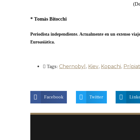
(De
* Tomás Bitocchi
Periodista independiente. Actualmente en un extenso viaje
Euroasiática.
Tags:
Chernobyl
,
Kiev
,
Kopachi
,
Prípia
Facebook
Twitter
Link