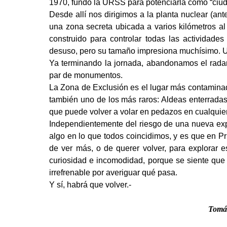
1970, fundó la URSS para potenciarla como “ciuda
Desde allí nos dirigimos a la planta nuclear (ant
una zona secreta ubicada a varios kilómetros al
construido para controlar todas las actividade
desuso, pero su tamaño impresiona muchísimo. U
Ya terminando la jornada, abandonamos el rada
par de monumentos.
La Zona de Exclusión es el luga
r más contaminad
también uno de los más raros: Aldeas enterradas,
que puede volver a volar en pedazos en cualquier
Independientemente del riesgo de una nueva expl
algo en lo que todos coincidimos, y es que en 
de ver más, o de querer volver, para explorar 
curiosidad e incomodidad, porque se siente que
irrefrenable por averiguar qué pasa.
Y sí, habrá que volver.-
Tomás