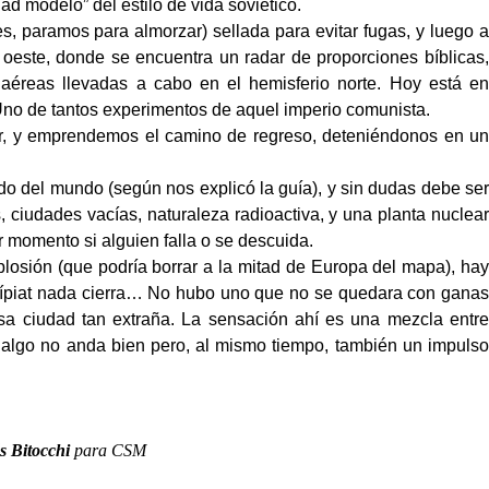
d modelo” del estilo de vida soviético.
es, paramos para almorzar) sellada para evitar fugas, y luego a
 oeste, donde se encuentra un radar de proporciones bíblicas,
s aéreas llevadas a cabo en el hemisferio norte. Hoy está en
no de tantos experimentos de aquel imperio comunista.
r, y emprendemos el camino de regreso, deteniéndonos en un
o del mundo (según nos explicó la guía), y sin dudas debe se
 ciudades vacías, naturaleza radioactiva, y una planta nuclear
 momento si alguien falla o se descuida.
osión (que podría borrar a la mitad de Europa del mapa), hay
Prípiat nada cierra… No hubo uno que no se quedara con ganas
esa ciudad tan extraña. La sensación ahí es una mezcla entre
 algo no anda bien pero, al mismo tiempo, también un impulso
 Bitocchi
para CSM