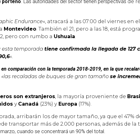
) porteño
. Las autoridades del sector tienen perspectivas
de r
raphic Endurance
«, atracará a las 07:00 del viernes e
ia
Montevideo
. También el 21, pero a las 18, está progr
 22, pero con rumbo a
Ushuaia
.
a esta temporada
tiene confirmada la llegada de 127 
90,6
«.
o en comparación con la temporada 2018-2019, en la que recal
e
«las recaladas de buques de gran tamaño
se increme
ceros son extranjeros
, la mayoría proveniente de
Brasi
nidos
y
Canadá
(23%) y
Europa
(17%).
ada, arribarán los de mayor tamaño, ya que el 47% de
uede transportar más de 2.000 personas, además de la 
y marzo, cuando se concentrará un 90% del total.