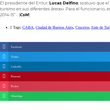
El presidente del Entur,
Lucas Delfino
, sostuvo que 
turismo en sus diferentes áreas».
Para el funcionario, 
2014-15
”.- (
CsM
)
Tags:
CABA
,
Ciudad de Buenos Aires
,
Cruceros
,
Ente de Tur
Facebook
Twitter
LinkedIn
Pinterest
Pocket
WhatsApp