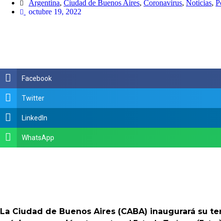
Argentina
,
Ciudad de Buenos Aires
,
Coronavirus
,
Noticias
,
P
octubre 19, 2022
Facebook
Twitter
LinkedIn
WhatsApp
La Ciudad de Buenos Aires (CABA) inaugurará su tem