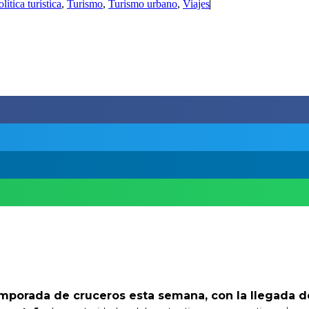
olítica turística
,
Turismo
,
Turismo urbano
,
Viajes
porada de cruceros esta semana, con la llegada de 