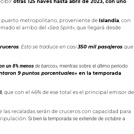
ecibir
otras 125 naves hasta abril de 2023, con uno
n el puerto metropolitano, proveniente de
Islandia
, con
amado el arribo del «
Sea Spirit
«, que llegará desde
cruceros
. Esto se traduce en casi
350 mil pasajeros
que
aron un 8% menos
de barcos»,
mientras sobre el último período
ntaron 9 puntos porcentuales
» en la temporada
l
, que con el 46% de ese total es el principal emisor de
 las recaladas serán de cruceros con capacidad para
tripulación.
Si bien la temporada se extiende de octubre a