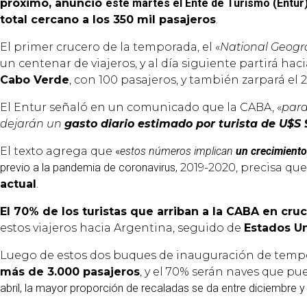
próximo, anunció
este martes el Ente de Turismo (Entur
total cercano a los 350 mil pasajeros
.
El primer crucero de la temporada, el «
National Geog
un centenar de viajeros, y al día siguiente partirá hac
Cabo Verde
, con 100 pasajeros, y también zarpará el
El Entur señaló en un comunicado que la CABA, «
par
dejarán un
gasto diario estimado por turista de U$S 
El texto agrega que
«
estos números implican
un crecimient
previo a la pandemia de coronavirus,
2019-2020, precisa qu
actual
.
El 70% de los turistas que arriban a la CABA en cru
estos viajeros hacia Argentina, seguido de
Estados U
Luego de estos dos buques de inauguración de tempor
más de 3.000 pasajeros
, y el 70% serán naves que p
abril, la mayor proporción de recaladas se da entre diciembre 