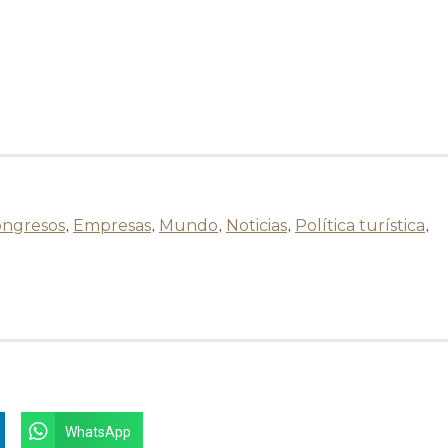
ngresos
,
Empresas
,
Mundo
,
Noticias
,
Política turística
,
WhatsApp