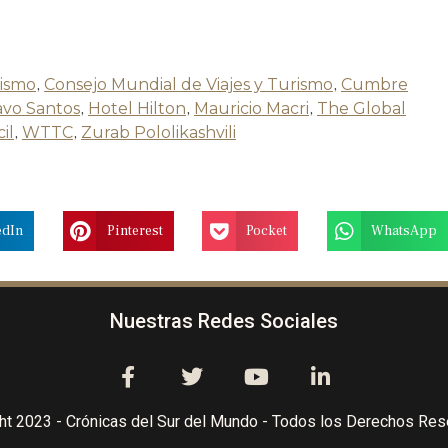
rismo
,
Consejo Mundial de Viajes y Turismo
,
Cumbre
vo Santos
,
Hotel Hilton
,
Mauricio Macri
,
The Global
il
,
WTTC
,
Zurab Pololikashvili
edIn
Pinterest
Pocket
WhatsApp
Nuestras Redes Sociales
ht 2023 - Crónicas del Sur del Mundo - Todos los Derechos Re