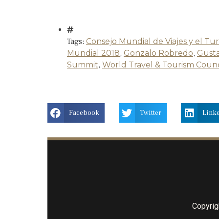
Tags:
Consejo Mundial de Viajes y el Tu
Mundial 2018
,
Gonzalo Robredo
,
Gusta
Summit
,
World Travel & Tourism Counc
Facebook
Twitter
Link
Copyrig