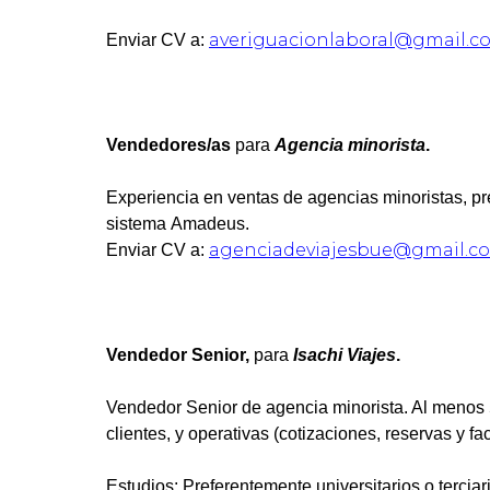
averiguacionlaboral@gmail.c
Enviar CV a:
Vendedores/as
para
Agencia minorista
.
Experiencia en ventas de agencias minoristas, p
sistema Amadeus.
agenciadeviajesbue@gmail.c
Enviar CV a:
Vendedor Senior,
para
Isachi Viajes
.
Vendedor Senior de agencia minorista. Al menos 
clientes, y operativas (cotizaciones, reservas y fa
Estudios: Preferentemente universitarios o terciar