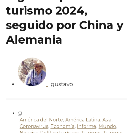
turismo 2024,
seguido por China y
Alemania
gustavo
América del Norte
,
América Latina
,
Asia
,
Coronavirus
,
Economía
,
Informe
,
Mundo
,
Noticias
,
Política turística
,
Turismo
,
Turismo