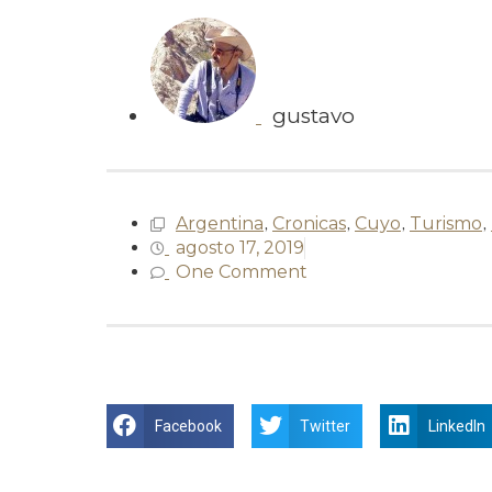
gustavo
Argentina
,
Cronicas
,
Cuyo
,
Turismo
,
agosto 17, 2019
One Comment
Facebook
Twitter
LinkedIn