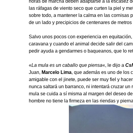
horas de marcha deben adaptarse a la escasez de o
las ráfagas de viento seco que curten la piel y me
sobre todo, a mantener la calma en las cornisas 
de un lado y precipicios de centenares de metros e
Salvo unos pocos con experiencia en equitación, l
caravana y cuando el animal decide salir del cami
pedir ayuda a gendarmes o baqueanos, que lo ret
«
La mula es un caballo que piensa
«, le dijo a
Cs
Juan,
Marcelo Lima
, que además es uno de los c
amigable con el jinete, puede ser muy fiel y hace
nunca saltará un barranco, ni intentará cruzar un 
mula se cuida a sí misma al margen del deseo del j
hombre no tiene la firmeza en las riendas y piern