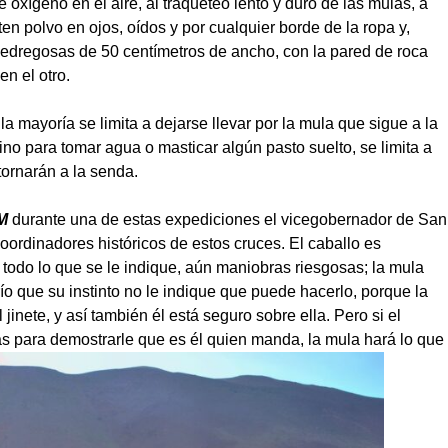
xígeno en el aire, al traqueteo lento y duro de las mulas, a
ten polvo en ojos, oídos y por cualquier borde de la ropa y,
pedregosas de 50 centímetros de ancho, con la pared de roca
n el otro.
a mayoría se limita a dejarse llevar por la mula que sigue a la
no para tomar agua o masticar algún pasto suelto, se limita a
ornarán a la senda.
M
durante una de estas expediciones el vicegobernador de San
oordinadores históricos de estos cruces. El caballo es
r todo lo que se le indique, aún maniobras riesgosas; la mula
río que su instinto no le indique que puede hacerlo, porque la
inete, y así también él está seguro sobre ella. Pero si el
as para demostrarle que es él quien manda, la mula hará lo que