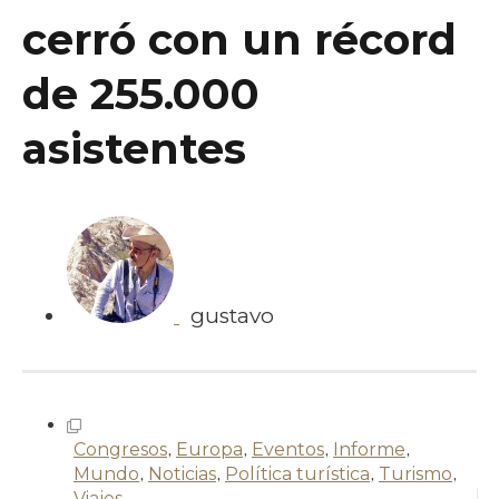
cerró con un récord
de 255.000
asistentes
gustavo
Congresos
,
Europa
,
Eventos
,
Informe
,
Mundo
,
Noticias
,
Política turística
,
Turismo
,
Viajes