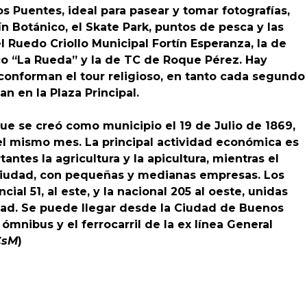
os Puentes, ideal para pasear y tomar fotografías,
ín Botánico, el Skate Park, puntos de pesca y las
el Ruedo Criollo Municipal Fortín Esperanza, la de
co “La Rueda” y la de TC de Roque Pérez. Hay
 conforman el tour religioso, en tanto cada segundo
n en la Plaza Principal.
ue se creó como municipio el 19 de Julio de 1869,
el mismo mes. La principal actividad económica es
ntes la agricultura y la apicultura, mientras el
 ciudad, con pequeñas y medianas empresas. Los
cial 51, al este, y la nacional 205 al oeste, unidas
iudad. Se puede llegar desde la Ciudad de Buenos
 ómnibus y el ferrocarril de la ex línea General
CsM
)