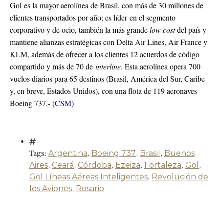
Gol es la mayor aerolínea de Brasil, con más de 30 millones de
clientes transportados por año; es líder en el segmento
corporativo y de ocio, también la más grande
low cost
del país y
mantiene alianzas estratégicas con Delta Air Lines, Air France y
KLM, además de ofrecer a los clientes 12 acuerdos de código
compartido y más de 70 de
interline
. Esta aerolínea opera 700
vuelos diarios para 65 destinos (Brasil, América del Sur, Caribe
y, en breve, Estados Unidos), con una flota de 119 aeronaves
Boeing 737.- (
CSM
)
Tags:
Argentina
,
Boeing 737
,
Brasil
,
Buenos
Aires
,
Ceará
,
Córdoba
,
Ezeiza
,
Fortaleza
,
Gol
,
Gol Líneas Aéreas Inteligentes
,
Revolución de
los Aviones
,
Rosario