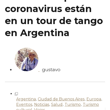
coronavirus están
en un tour de tango
en Argentina
gustavo
Argentina
,
Ciudad de Buenos Aires
,
Europa
,
Eventos
,
Noticias
,
Salud
,
Turismo
,
Turismo
cultural
,
Viajes