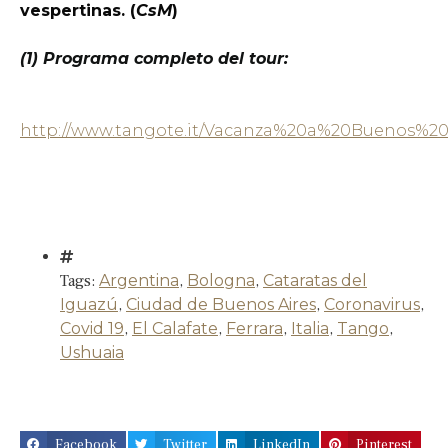
vespertinas. (
CsM
)
(1) Programa completo del tour:
http://www.tangote.it/Vacanza%20a%20Buenos%20
Tags:
Argentina
,
Bologna
,
Cataratas del
Iguazú
,
Ciudad de Buenos Aires
,
Coronavirus
,
Covid 19
,
El Calafate
,
Ferrara
,
Italia
,
Tango
,
Ushuaia
Facebook
Twitter
LinkedIn
Pinterest