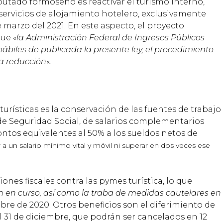
diputado formoseño es reactivar el turismo interno,
servicios de alojamiento hotelero, exclusivamente
e marzo del 2021. En este aspecto, el proyecto
ue «
la Administración Federal de Ingresos Públicos
ábiles de publicada la presente ley, el procedimiento
ha reducción
«.
urísticas es la conservación de las fuentes de trabajo
 de Seguridad Social, de salarios complementarios
ntos equivalentes al 50% a los sueldos netos de
 a un salario mínimo vital y móvil ni superar en dos veces ese
nes fiscales contra las pymes turística, lo que
n en curso, así como la traba de medidas cautelares en
mbre de 2020. Otros beneficios son el diferimiento de
 31 de diciembre, que podrán ser cancelados en 12