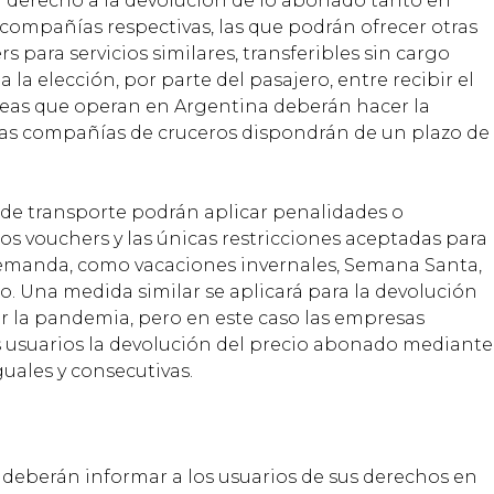
n derecho a la devolución de lo abonado tanto en
 compañías respectivas, las que podrán ofrecer otras
ara servicios similares, transferibles sin cargo
la elección, por parte del pasajero, entre recibir el
íneas que operan en Argentina deberán hacer la
las compañías de cruceros dispondrán de un plazo de
de transporte podrán aplicar penalidades o
e los vouchers y las únicas restricciones aceptadas para
a demanda, como vacaciones invernales, Semana Santa,
ño. Una medida similar se aplicará para la devolución
por la pandemia, pero en este caso las empresas
os usuarios la devolución del precio abonado mediante
uales y consecutivas.
 deberán informar a los usuarios de sus derechos en