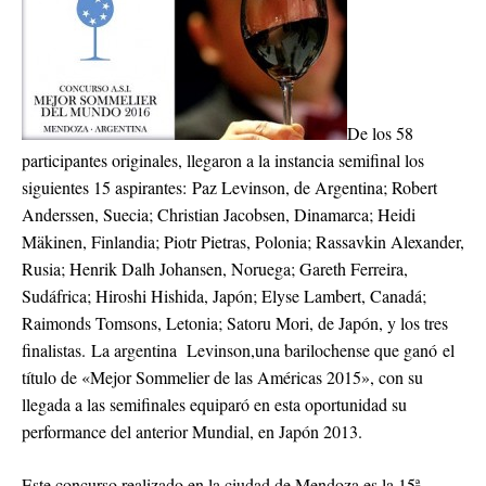
De los 58
participantes originales, llegaron a la instancia semifinal los
siguientes 15 aspirantes: Paz Levinson, de Argentina; Robert
Anderssen, Suecia; Christian Jacobsen, Dinamarca; Heidi
Mäkinen, Finlandia; Piotr Pietras, Polonia; Rassavkin Alexander,
Rusia; Henrik Dalh Johansen, Noruega; Gareth Ferreira,
Sudáfrica; Hiroshi Hishida, Japón; Elyse Lambert, Canadá;
Raimonds Tomsons, Letonia; Satoru Mori, de Japón, y los tres
finalistas. La argentina Levinson,una barilochense que ganó el
título de «Mejor Sommelier de las Américas 2015», con su
llegada a las semifinales equiparó en esta oportunidad su
performance del anterior Mundial, en Japón 2013.
Este concurso realizado en la ciudad de Mendoza es la 15ª