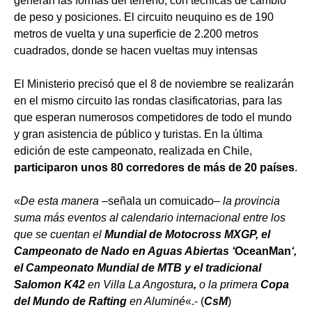
generan las formas del terreno, con técnicas de cambio
de peso y posiciones. El circuito neuquino es de 190
metros de vuelta y una superficie de 2.200 metros
cuadrados, donde se hacen vueltas muy intensas
El Ministerio precisó que el 8 de noviembre se realizarán
en el mismo circuito las rondas clasificatorias, para las
que esperan numerosos competidores de todo el mundo
y gran asistencia de público y turistas. En la última
edición de este campeonato, realizada en Chile,
participaron unos 80 corredores de más de 20 países
.
«
De esta manera –
señala un comuicado
– la provincia
suma más eventos al calendario internacional entre los
que se cuentan el
Mundial de Motocross MXGP, el
Campeonato de Nado en Aguas Abiertas ‘
OceanMan
‘,
el Campeonato Mundial de MTB y el tradicional
Salomon K42
en Villa La Angostura
,
o la primera
Copa
del Mundo de Rafting
en Aluminé
«.- (
CsM
)